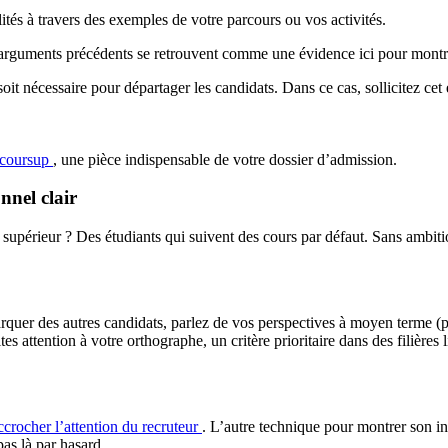
tés à travers des exemples de votre parcours ou vos activités.
s arguments précédents se retrouvent comme une évidence ici pour montre
soit nécessaire pour départager les candidats. Dans ce cas, sollicitez cet 
rcoursup
, une pièce indispensable de votre dossier d’admission.
nnel clair
upérieur ? Des étudiants qui suivent des cours par défaut. Sans ambition
rquer des autres candidats, parlez de vos perspectives à moyen terme (p
s attention à votre orthographe, un critère prioritaire dans des filières li
ccrocher l’attention du recruteur
. L’autre technique pour montrer son in
as là par hasard.