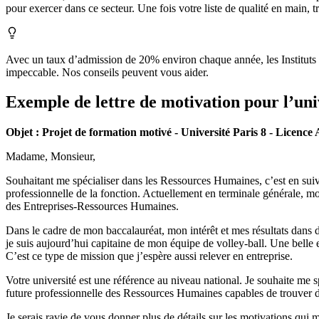
pour exercer dans ce secteur. Une fois votre liste de qualité en main, 
Avec un taux d’admission de 20% environ chaque année, les Instituts de
impeccable. Nos conseils peuvent vous aider.
Exemple de lettre de motivation pour l’uni
Objet : Projet de formation motivé - Université Paris 8 - Licence
Madame, Monsieur,
Souhaitant me spécialiser dans les Ressources Humaines, c’est en suiva
professionnelle de la fonction. Actuellement en terminale générale, mo
des Entreprises-Ressources Humaines.
Dans le cadre de mon baccalauréat, mon intérêt et mes résultats dans 
je suis aujourd’hui capitaine de mon équipe de volley-ball. Une belle 
C’est ce type de mission que j’espère aussi relever en entreprise.
Votre université est une référence au niveau national. Je souhaite me s
future professionnelle des Ressources Humaines capables de trouver d
Je serais ravie de vous donner plus de détails sur les motivations qui m