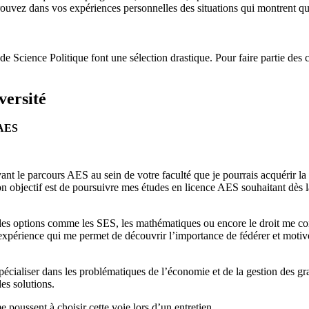
trouvez dans vos expériences personnelles des situations qui montrent que
 Science Politique font une sélection drastique. Pour faire partie des 
versité
 AES
nt le parcours AES au sein de votre faculté que je pourrais acquérir la
n objectif est de poursuivre mes études en licence AES souhaitant dès l
des options comme les SES, les mathématiques ou encore le droit me con
expérience qui me permet de découvrir l’importance de fédérer et motive
pécialiser dans les problématiques de l’économie et de la gestion des gr
es solutions.
e poussent à choisir cette voie lors d’un entretien.