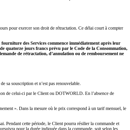
urs pour exercer son droit de rétractation. Ce délai court à compter
 la fourniture des Services commence immédiatement après leur
ai de quatorze jours francs prévu par le Code de la Consommation,
ne demande de rétractation, d’annulation ou de remboursement ne
de sa souscription et n’est pas renouvelable.
liation de celui-ci par le Client ou DOTWORLD. En l’absence de
bonnement ». Dans la mesure où le prix correspond à un tarif mensuel, le
ai. Pendant cette période, le Client pourra résilier la commande et
poursuivra pour la durée indiquée dans la commande, soit selon les