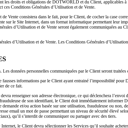
sent les droits et obligations de DOTWORLD et du Client, applicables 
ect ces Conditions Générales d’Utilisation et de Vente.
et de Vente consistera dans le fait, pour le Client, de cocher la case c
te sur le Site Internet, dans un format informatique permettant leur imp
énérales d’Utilisation et de Vente seront également communiquées au Cl
es d’Utilisation et de Vente. Les Conditions Générales d’Utilisation e
ES
. Les données personnelles communiquées par le Client seront traitées c
 de fausses informations par le Client ayant entrainé l’impossibilité 
r de ce fait.
t devra renseigner son adresse électronique, ce qui déclenchera l’envoi d
on frauduleuse de son identifiant, le Client doit immédiatement informe
 demande et/ou action basée sur une utilisation, frauduleuse ou non, de 
n adresse email un mot de passe permettant un niveau de sécurité élevé s
ciaux), qu’il s’interdit de communiquer ou partager avec des tiers.
Internet, le Client devra sélectionner les Services qu’il souhaite acheter