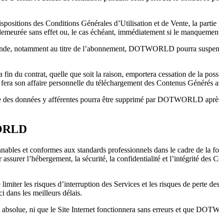
ispositions des Conditions Générales d’Utilisation et de Vente, la partie 
l demeurée sans effet ou, le cas échéant, immédiatement si le manquemen
mande, notamment au titre de l’abonnement, DOTWORLD pourra suspendre 
la fin du contrat, quelle que soit la raison, emportera cessation de la po
fera son affaire personnelle du téléchargement des Contenus Générés a
ble des données y afférentes pourra être supprimé par DOTWORLD après u
ORLD
s et conformes aux standards professionnels dans le cadre de la fourni
er l’hébergement, la sécurité, la confidentialité et l’intégrité des Co
r les risques d’interruption des Services et les risques de perte des 
ci dans les meilleurs délais.
rité absolue, ni que le Site Internet fonctionnera sans erreurs et que