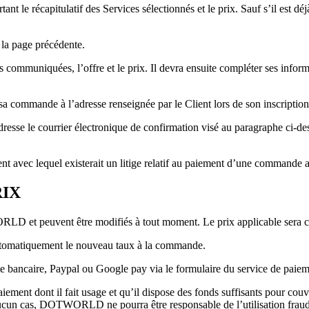
tant le récapitulatif des Services sélectionnés et le prix. Sauf s’il est d
 la page précédente.
s communiquées, l’offre et le prix. Il devra ensuite compléter ses infor
a commande à l’adresse renseignée par le Client lors de son inscription s
sse le courrier électronique de confirmation visé au paragraphe ci
vec lequel existerait un litige relatif au paiement d’une commande a
RIX
RLD et peuvent être modifiés à tout moment. Le prix applicable sera c
matiquement le nouveau taux à la commande.
e bancaire, Paypal ou Google pay via le formulaire du service de paiemen
paiement dont il fait usage et qu’il dispose des fonds suffisants pour co
aucun cas, DOTWORLD ne pourra être responsable de l’utilisation fraudu