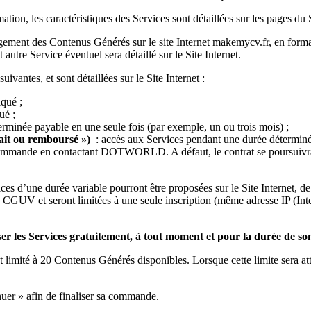
n, les caractéristiques des Services sont détaillées sur les pages du S
argement des Contenus Générés sur le site Internet makemycv.fr, en f
 autre Service éventuel sera détaillé sur le Site Internet.
ivantes, et sont détaillées sur le Site Internet :
iqué ;
ué ;
rminée payable en une seule fois (par exemple, un ou trois mois) ;
sfait ou remboursé »)
: accès aux Services pendant une durée déterminée
sa commande en contactant DOTWORLD. A défaut, le contrat se poursuiv
es d’une durée variable pourront être proposées sur le Site Internet, de
s CGUV et seront limitées à une seule inscription (même adresse IP (Int
es Services gratuitement, à tout moment et pour la durée de son
 est limité à 20 Contenus Générés disponibles. Lorsque cette limite ser
inuer » afin de finaliser sa commande.