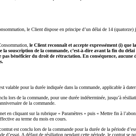
sommation, le Client dispose en principe d’un délai de 14 (quatorze) jo
a Consommation,
le Client reconnaît et accepte expressément (i) que
e la souscription de la commande, c’est-à-dire avant la fin du dél
et ne pas bénéficier du droit de rétractation. En conséquence, aucu
ns.
 est valable pour la durée indiquée dans la commande, applicable à dater 
 conclu lors de la commande, pour une durée indéterminée, jusqu’à rési
e anniversaire de la commande.
ternet en cliquant sur la rubrique « Paramètres » puis « Mettre fin à l’a
 effective au terme du mois en cours.
 contrat est conclu lors de la commande pour la durée de la période d’ess
e d’essai. A défaut de résiliation pendant cette période, le contrat se 