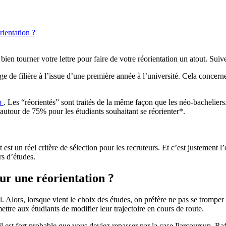
rientation ?
en tourner votre lettre pour faire de votre réorientation un atout. Suive
e de filière à l’issue d’une première année à l’université. Cela concerne
p
. Les “réorientés” sont traités de la même façon que les néo-bachelie
autour de 75% pour les étudiants souhaitant se réorienter*.
est un réel critère de sélection pour les recruteurs. Et c’est justement 
rs d’études.
ur une réorientation ?
. Alors, lorsque vient le choix des études, on préfère ne pas se tromper 
ettre aux étudiants de modifier leur trajectoire en cours de route.
il est fort probable que vous deviez repasser par la case Parcoursup. R