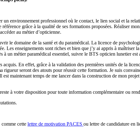
r un environnement professionnel où le contact, le lien social et la rela
e référence grâce à la qualité de ses formations proposées. Réaliser mo
’accéder au métier d’opticienne.
rir le domaine de la santé et du paramédical. La licence de psychologie
Les enseignements sont riches et bien que j’y ai appris à maîtriser la re
cès à un métier paramédical essentiel, suivre le BTS opticien lunetier e
s acquis. En effet, grâce à la validation des premières unités de la licenc
rigueur seront des atouts pour réussir cette formation. Je suis convainc
 Il est maintenant temps de me lancer dans la construction de mon proje
e reste à votre disposition pour toute information complémentaire ou re
utations.
e, comme cette
lettre de motivation PACES
ou lettre de candidature en l