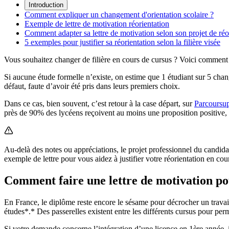
Introduction
Comment expliquer un changement d'orientation scolaire ?
Exemple de lettre de motivation réorientation
Comment adapter sa lettre de motivation selon son projet de réo
5 exemples pour justifier sa réorientation selon la filière visée
Vous souhaitez changer de filière en cours de cursus ? Voici comment bi
Si aucune étude formelle n’existe, on estime que 1 étudiant sur 5 chang
défaut, faute d’avoir été pris dans leurs premiers choix.
Dans ce cas, bien souvent, c’est retour à la case départ, sur
Parcoursu
près de 90% des lycéens reçoivent au moins une proposition positive, 
Au-delà des notes ou appréciations, le projet professionnel du candidat 
exemple de lettre pour vous aidez à justifier votre réorientation en cou
Comment faire une lettre de motivation po
En France, le diplôme reste encore le sésame pour décrocher un travail
études*.* Des passerelles existent entre les différents cursus pour perm
Si votre demande concerne l’intégration d’une licence en 1ère année, 