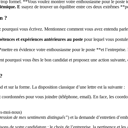
s trop formel. **Vous voulez montrer votre enthousiasme pour le poste t
adémique. E
ssayez de trouver un équilibre entre ces deux extrêmes **pou
on ?
z pourquoi vous écrivez. Mentionnez comment vous avez entendu parler du
étences et expériences antérieures au poste
pour lequel vous postul
mettre en évidence votre enthousiasme pour le poste **et l’entreprise. F
t pourquoi vous êtes le bon candidat et proposez une action suivante,
 ?
nd et sur la forme. La disposition classique d’une lettre est la suivante :
 coordonnées pour vous joindre (téléphone, email). En face, les coordo
us-moi-nous)
ression de mes sentiments distingués”
) et la demande d’entretien d’em
ons de votre candidature : le choix de l’entreprise, la pertinence et les at