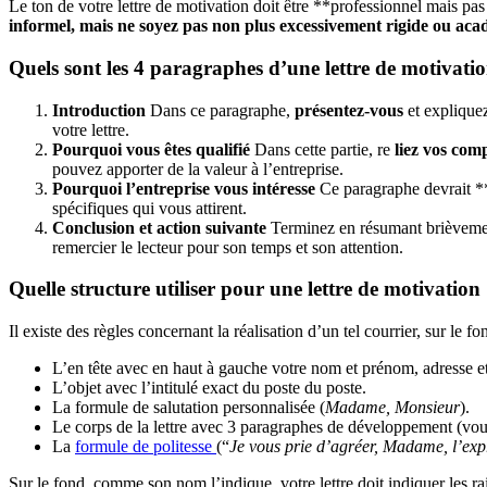
Le ton de votre lettre de motivation doit être **professionnel mais pa
informel, mais ne soyez pas non plus excessivement rigide ou ac
Quels sont les 4 paragraphes d’une lettre de motivati
Introduction
Dans ce paragraphe,
présentez-vous
et explique
votre lettre.
Pourquoi vous êtes qualifié
Dans cette partie, re
liez vos comp
pouvez apporter de la valeur à l’entreprise.
Pourquoi l’entreprise vous intéresse
Ce paragraphe devrait **
spécifiques qui vous attirent.
Conclusion et action suivante
Terminez en résumant brièvemen
remercier le lecteur pour son temps et son attention.
Quelle structure utiliser pour une lettre de motivation
Il existe des règles concernant la réalisation d’un tel courrier, sur le fo
L’en tête avec en haut à gauche votre nom et prénom, adresse et
L’objet avec l’intitulé exact du poste du poste.
La formule de salutation personnalisée (
Madame, Monsieur
).
Le corps de la lettre avec 3 paragraphes de développement (vo
La
formule de politesse
(“
Je vous prie d’agréer, Madame, l’exp
Sur le fond, comme son nom l’indique, votre lettre doit indiquer les rais