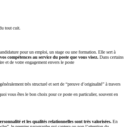
du tout cuit.
ndidature pour un emploi, un stage ou une formation. Elle sert à
t vos compétences au service du poste que vous visez.
Dans certains
ire et de votre engagement envers le poste
généralement très structuré et sert de “preuve d’originalité” à travers
quoi vous êtes le bon choix pour ce poste en particulier, souvent en
rsonnalité et les qualités relationnelles sont très valorisées.
En
roche”, le premier paragraphe qui captera ou non l’attention du