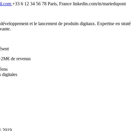
il.com
+33 6 12 34 56 78 Paris, France linkedin.com/in/mariedupont
veloppement et le lancement de produits digitaux. Expertise en stratégi
vante.
ésent
t +2M€ de revenus
éens
digitales
| 2019