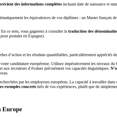
précient des informations complètes
incluant date de naissance et sta
systématiquement les équivalences de vos diplômes : un Master français
 En ce sens, vous gagnerez à consulter la
traduction des dénominati
 pour postuler en Espagne).
rbes d’action et les résultats quantifiables, particulièrement appréciés d
ns votre candidature européenne. Utilisez impérativement les niveau
t aux recruteurs d’évaluer précisément vos capacités linguistiques.
N’o
iveau.
recherchées par les employeurs européens. La capacité à travailler dans 
des exemples concrets
tirés de vos expériences, plutôt que de simplement
n Europe