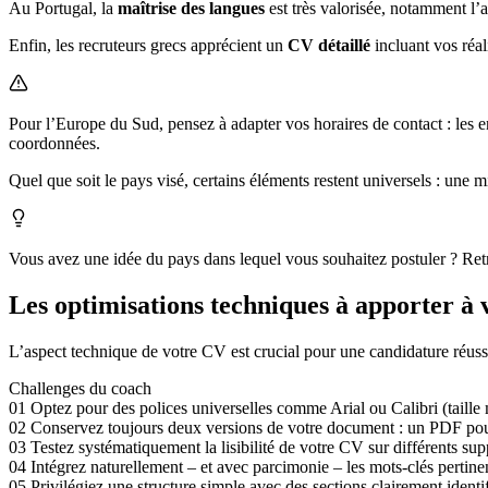
Au Portugal, la
maîtrise des langues
est très valorisée, notamment l’a
Enfin, les recruteurs grecs apprécient un
CV détaillé
incluant vos réa
Pour l’Europe du Sud, pensez à adapter vos horaires de contact : les 
coordonnées.
Quel que soit le pays visé, certains éléments restent universels : une 
Vous avez une idée du pays dans lequel vous souhaitez postuler ? Ret
Les optimisations techniques à apporter à
L’aspect technique de votre CV est crucial pour une candidature réus
Challenges du coach
01
Optez pour des polices universelles comme Arial ou Calibri (taille
02
Conservez toujours deux versions de votre document : un PDF pour
03
Testez systématiquement la lisibilité de votre CV sur différents sup
04
Intégrez naturellement – et avec parcimonie – les mots-clés pertinen
05
Privilégiez une structure simple avec des sections clairement iden