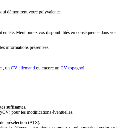
es qui démontrent votre polyvalence.
ent en été. Mentionnez vos disponibilités en conséquence dans vos
 des informations présentées.
se
, un
CV allemand
ou encore un
CV espagnol
.
es suffisantes.
yCV) pour les modifications éventuelles.
s de présélection (ATS).
vitez les éléments graphiques complexes qui pourraient perturber la