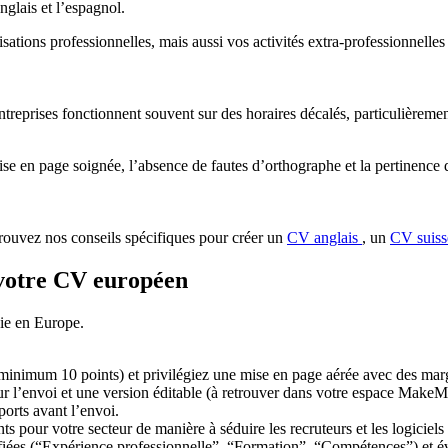
nglais et l’espagnol.
lisations professionnelles, mais aussi vos activités extra-professionnell
entreprises fonctionnent souvent sur des horaires décalés, particulièrem
mise en page soignée, l’absence de fautes d’orthographe et la pertinence
rouvez nos conseils spécifiques pour créer un
CV anglais
, un
CV suis
 votre CV européen
sie en Europe.
 minimum 10 points) et privilégiez une mise en page aérée avec des marg
 l’envoi et une version éditable (à retrouver dans votre espace MakeM
ports avant l’envoi.
ts pour votre secteur de manière à séduire les recruteurs et les logiciel
tifiées (“Expérience professionnelle”, “Formation”, “Compétences”) et é