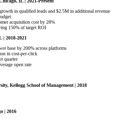
ago, IL | 2021-Present
 growth in qualified leads and $2.5M in additional revenue
budget
omer acquisition cost by 28%
eving 150% of target ROI
| 2018-2021
ower base by 200% across platforms
n in cost-per-click
er quarter
verage open rate
sity, Kellogg School of Management | 2018
go | 2016