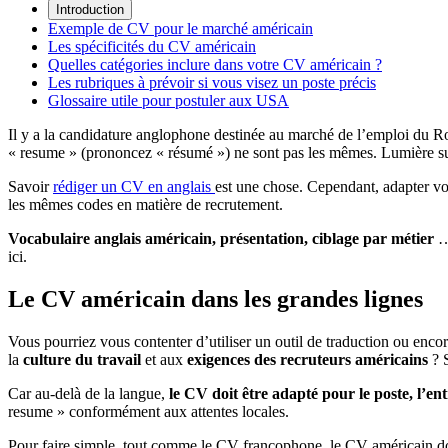
Introduction
Exemple de CV pour le marché américain
Les spécificités du CV américain
Quelles catégories inclure dans votre CV américain ?
Les rubriques à prévoir si vous visez un poste précis
Glossaire utile pour postuler aux USA
Il y a la candidature anglophone destinée au marché de l’emploi du Roy
« resume » (prononcez « résumé ») ne sont pas les mêmes. Lumière sur 
Savoir
rédiger un CV en anglais
est une chose. Cependant, adapter vo
les mêmes codes en matière de recrutement.
Vocabulaire anglais américain, présentation, ciblage par métier
…
ici.
Le CV américain dans les grandes lignes
Vous pourriez vous contenter d’utiliser un outil de traduction ou en
la
culture du travail
et aux
exigences des recruteurs américains
? 
Car au-delà de la langue,
le CV doit être adapté pour le poste, l’en
resume » conformément aux attentes locales.
Pour faire simple, tout comme le CV francophone, le CV américain do