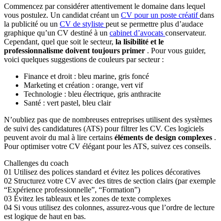
Commencez par considérer attentivement le domaine dans lequel
vous postulez. Un candidat créant un
CV pour un poste créatif
dans
la publicité ou un
CV de styliste
peut se permettre plus d’audace
graphique qu’un CV destiné à un
cabinet d’avocats
conservateur.
Cependant, quel que soit le secteur,
la lisibilité et le
professionnalisme doivent toujours primer
. Pour vous guider,
voici quelques suggestions de couleurs par secteur :
Finance et droit : bleu marine, gris foncé
Marketing et création : orange, vert vif
Technologie : bleu électrique, gris anthracite
Santé : vert pastel, bleu clair
N’oubliez pas que de nombreuses entreprises utilisent des systèmes
de suivi des candidatures (ATS) pour filtrer les CV. Ces logiciels
peuvent avoir du mal à lire certains
éléments de design complexes
.
Pour optimiser votre CV élégant pour les ATS, suivez ces conseils.
Challenges du coach
01
Utilisez des polices standard et évitez les polices décoratives
02
Structurez votre CV avec des titres de section clairs (par exemple
“Expérience professionnelle”, “Formation”)
03
Évitez les tableaux et les zones de texte complexes
04
Si vous utilisez des colonnes, assurez-vous que l’ordre de lecture
est logique de haut en bas.