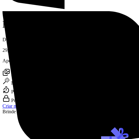
Nossos preços
Desbloqueie todos os recursos tornando-se Premium
29,90€
Após 7 dias, renova-se automaticamente por €27,95 a cada 4 semanas
30 fotos profissionais
Resolução premium
Prontas em 10 minutos
Privacidade garantida
Criar minhas fotos
Brinde bônus!