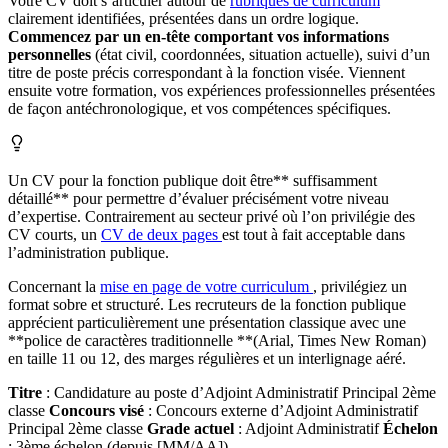
Votre CV doit s’articuler autour de
rubriques de curriculum
clairement identifiées, présentées dans un ordre logique.
Commencez par un en-tête comportant vos informations
personnelles
(état civil, coordonnées, situation actuelle), suivi d’un
titre de poste précis correspondant à la fonction visée. Viennent
ensuite votre formation, vos expériences professionnelles présentées
de façon antéchronologique, et vos compétences spécifiques.
Un CV pour la fonction publique doit être** suffisamment
détaillé** pour permettre d’évaluer précisément votre niveau
d’expertise. Contrairement au secteur privé où l’on privilégie des
CV courts, un
CV de deux pages
est tout à fait acceptable dans
l’administration publique.
Concernant la
mise en page de votre curriculum
, privilégiez un
format sobre et structuré. Les recruteurs de la fonction publique
apprécient particulièrement une présentation classique avec une
**police de caractères traditionnelle **(Arial, Times New Roman)
en taille 11 ou 12, des marges régulières et un interlignage aéré.
Titre
: Candidature au poste d’Adjoint Administratif Principal 2ème
classe
Concours visé
: Concours externe d’Adjoint Administratif
Principal 2ème classe
Grade actuel
: Adjoint Administratif
Échelon
: 3ème échelon (depuis [MM/AA])