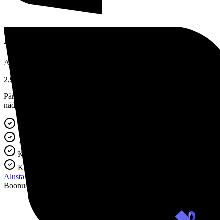
Meie hinnad
Avage kõik funktsioonid, saades Premium kasutajaks
2,90€
Pärast 7 päeva pikeneb tellimus automaatselt hinnaga 27,95 € iga 4
nädala järel. Tühistage igal ajal.
Teie täielik isiksuse ja karjääriprofiil
Tugevused ja pimedaks jäänud punktid
Karjäärisuunad, mis teile sobivad
Kohe saadaval
Alusta testi
Boonuskingitus!