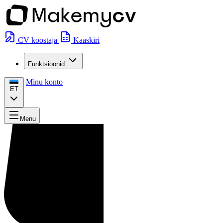
CV koostaja
Kaaskiri
Funktsioonid
Minu konto
ET
Menu