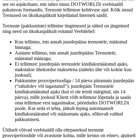
see on asjakohane, mis tahes muus DOTWORLDi veebisaidil
pakutavas formaadis, Teenuste tellimuse kehtivuse ajal. Kõik muud
Teenused on üksikasjalikult kirjeldatud Interneti saidil.
Teenuste (pakkumiste) tellimise tingimused ja sätted on järgmised
ning need on üksikasjalikult esitatud Veebilehel:
Kuu tellimus, mis annab juurdepääsu teenustele, määratud
hinnaga;
Aastane tellimus, mis annab juurdepääsu Teenustele,
määratud määraga;
Ei tellimust: juurdepääs teenustele kindlaksmääratud ajaks,
makstakse ühekordse maksetena (näiteks ühe või kolme kuu
jooksul);
Pakkumine prooviperioodiga / 14 päeva piiramatu juurdepääs
(“rahulolev või tagastatud”): juurdepääs Teenustele
kindlaksmääratud ajaks (kui ei ole teisiti märgitud, siis 14
päeva), mille jooksul Klient võib tellimuse lõpetada ja saada
oma tellimuse eest tagasimakse, pöördudes DOTWORLDi
poole. Kui seda ei tehta, jätkub leping automaatselt
kindlaksmääratud või määramata ajaks, sõltuvalt valitud
pakkumisest.
Üldiselt võivad veebisaidil olla ettepanekud teenuste
prooviperioodide või avastuste kohta, mille kestus on erinev, ajutiselt