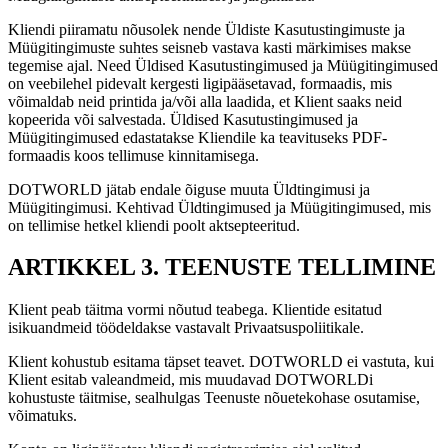
Kliendi piiramatu nõusolek nende Üldiste Kasutustingimuste ja
Müügitingimuste suhtes seisneb vastava kasti märkimises makse
tegemise ajal. Need Üldised Kasutustingimused ja Müügitingimused
on veebilehel pidevalt kergesti ligipääsetavad, formaadis, mis
võimaldab neid printida ja/või alla laadida, et Klient saaks neid
kopeerida või salvestada. Üldised Kasutustingimused ja
Müügitingimused edastatakse Kliendile ka teavituseks PDF-
formaadis koos tellimuse kinnitamisega.
DOTWORLD jätab endale õiguse muuta Üldtingimusi ja
Müügitingimusi. Kehtivad Üldtingimused ja Müügitingimused, mis
on tellimise hetkel kliendi poolt aktsepteeritud.
ARTIKKEL 3. TEENUSTE TELLIMINE
Klient peab täitma vormi nõutud teabega. Klientide esitatud
isikuandmeid töödeldakse vastavalt Privaatsuspoliitikale.
Klient kohustub esitama täpset teavet. DOTWORLD ei vastuta, kui
Klient esitab valeandmeid, mis muudavad DOTWORLDi
kohustuste täitmise, sealhulgas Teenuste nõuetekohase osutamise,
võimatuks.