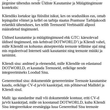
järgmine tähendus nende Üldiste Kasutamise ja Müügitingimuste
kontekstis:
Kliendiks loetakse iga füüsilist isikut, kes on seaduslikus eas, omab
lepingulist võimet ja kellel on tarbija staatus Prantsuse Tarbijakoodi
eelartikli tähenduses, kes tellib Teenuseid Veebisaidil allpool
määratletud tingimustel.
Üldised kasutamise ja müügitingimused ehk GTC: käesolevad
üldised tingimused, mis kehtivad DOTWORLD’i ja Kliendi vahel,
mille Kliendil on kohustus aktsepteerida teenuste tellimise ajal ning
mis reguleerivad Interneti saidi kasutamist ning teenuste müüki ja
tarnimist.
Kliendi sisu: andmed ja elemendid, mille Kliendile on edastanud
DOTWORLD, et kasutada Teenuseid, eelkõige nende
integreerimiseks Loodud Sisu.
Genereeritud sisu: dokumentide genereerimine Teenuste kasutamise
kaudu, eelkõige CV-d ja/või kaaskirjad, mis põhinevad Mallidel ja
Kliendi sisul.
Malli: iga standardne mall või dokumentide kontuur, eriti CV-d
ja/või kaaskirjad, mille on koostanud DOTWORLD, kuhu Kliendi
Sisu integreeritakse eesmärgiga luua Genereritud Sisu teenuste