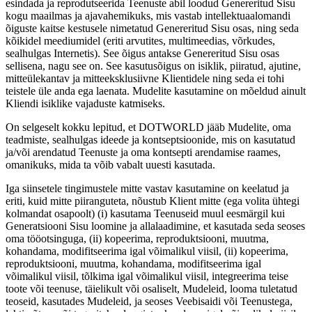
esindada ja reprodutseerida Teenuste abil loodud Genereritud Sisu
kogu maailmas ja ajavahemikuks, mis vastab intellektuaalomandi
õiguste kaitse kestusele nimetatud Genereritud Sisu osas, ning seda
kõikidel meediumidel (eriti arvutites, multimeedias, võrkudes,
sealhulgas Internetis). See õigus antakse Genereritud Sisu osas
sellisena, nagu see on. See kasutusõigus on isiklik, piiratud, ajutine,
mitteülekantav ja mitteeksklusiivne Klientidele ning seda ei tohi
teistele üle anda ega laenata. Mudelite kasutamine on mõeldud ainult
Kliendi isiklike vajaduste katmiseks.
On selgeselt kokku lepitud, et DOTWORLD jääb Mudelite, oma
teadmiste, sealhulgas ideede ja kontseptsioonide, mis on kasutatud
ja/või arendatud Teenuste ja oma kontsepti arendamise raames,
omanikuks, mida ta võib vabalt uuesti kasutada.
Iga siinsetele tingimustele mitte vastav kasutamine on keelatud ja
eriti, kuid mitte piiranguteta, nõustub Klient mitte (ega volita ühtegi
kolmandat osapoolt) (i) kasutama Teenuseid muul eesmärgil kui
Generatsiooni Sisu loomine ja allalaadimine, et kasutada seda seoses
oma tööotsinguga, (ii) kopeerima, reproduktsiooni, muutma,
kohandama, modifitseerima igal võimalikul viisil, (ii) kopeerima,
reproduktsiooni, muutma, kohandama, modifitseerima igal
võimalikul viisil, tõlkima igal võimalikul viisil, integreerima teise
toote või teenuse, täielikult või osaliselt, Mudeleid, looma tuletatud
teoseid, kasutades Mudeleid, ja seoses Veebisaidi või Teenustega,