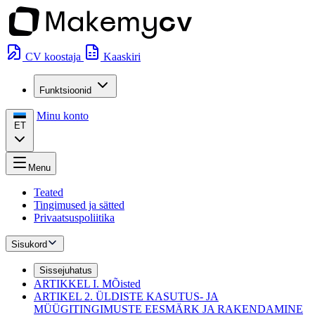
CV koostaja
Kaaskiri
Funktsioonid
Minu konto
ET
Menu
Teated
Tingimused ja sätted
Privaatsuspoliitika
Sisukord
Sissejuhatus
ARTIKKEL I. MÕisted
ARTIKEL 2. ÜLDISTE KASUTUS- JA
MÜÜGITINGIMUSTE EESMÄRK JA RAKENDAMINE