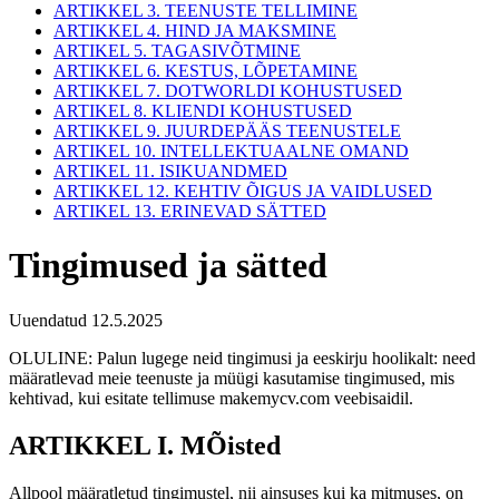
ARTIKKEL 3. TEENUSTE TELLIMINE
ARTIKKEL 4. HIND JA MAKSMINE
ARTIKEL 5. TAGASIVÕTMINE
ARTIKKEL 6. KESTUS, LÕPETAMINE
ARTIKKEL 7. DOTWORLDI KOHUSTUSED
ARTIKEL 8. KLIENDI KOHUSTUSED
ARTIKKEL 9. JUURDEPÄÄS TEENUSTELE
ARTIKEL 10. INTELLEKTUAALNE OMAND
ARTIKEL 11. ISIKUANDMED
ARTIKKEL 12. KEHTIV ÕIGUS JA VAIDLUSED
ARTIKEL 13. ERINEVAD SÄTTED
Tingimused ja sätted
Uuendatud 12.5.2025
OLULINE: Palun lugege neid tingimusi ja eeskirju hoolikalt: need
määratlevad meie teenuste ja müügi kasutamise tingimused, mis
kehtivad, kui esitate tellimuse makemycv.com veebisaidil.
ARTIKKEL I. MÕisted
Allpool määratletud tingimustel, nii ainsuses kui ka mitmuses, on