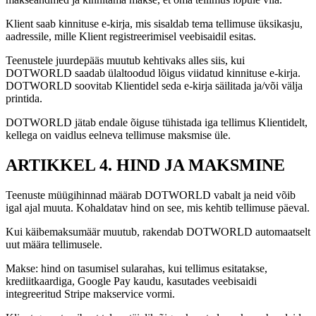
Klient saab kinnituse e-kirja, mis sisaldab tema tellimuse üksikasju,
aadressile, mille Klient registreerimisel veebisaidil esitas.
Teenustele juurdepääs muutub kehtivaks alles siis, kui
DOTWORLD saadab ülaltoodud lõigus viidatud kinnituse e-kirja.
DOTWORLD soovitab Klientidel seda e-kirja säilitada ja/või välja
printida.
DOTWORLD jätab endale õiguse tühistada iga tellimus Klientidelt,
kellega on vaidlus eelneva tellimuse maksmise üle.
ARTIKKEL 4. HIND JA MAKSMINE
Teenuste müügihinnad määrab DOTWORLD vabalt ja neid võib
igal ajal muuta. Kohaldatav hind on see, mis kehtib tellimuse päeval.
Kui käibemaksumäär muutub, rakendab DOTWORLD automaatselt
uut määra tellimusele.
Makse: hind on tasumisel sularahas, kui tellimus esitatakse,
krediitkaardiga, Google Pay kaudu, kasutades veebisaidi
integreeritud Stripe makservice vormi.