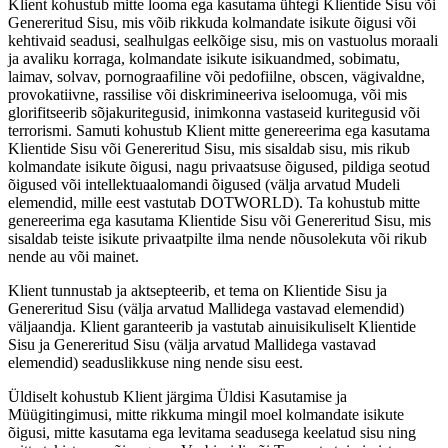
Klient kohustub mitte looma ega kasutama ühtegi Klientide Sisu või
Genereritud Sisu, mis võib rikkuda kolmandate isikute õigusi või
kehtivaid seadusi, sealhulgas eelkõige sisu, mis on vastuolus moraali
ja avaliku korraga, kolmandate isikute isikuandmed, sobimatu,
laimav, solvav, pornograafiline või pedofiilne, obscen, vägivaldne,
provokatiivne, rassilise või diskrimineeriva iseloomuga, või mis
glorifitseerib sõjakuritegusid, inimkonna vastaseid kuritegusid või
terrorismi. Samuti kohustub Klient mitte genereerima ega kasutama
Klientide Sisu või Genereritud Sisu, mis sisaldab sisu, mis rikub
kolmandate isikute õigusi, nagu privaatsuse õigused, pildiga seotud
õigused või intellektuaalomandi õigused (välja arvatud Mudeli
elemendid, mille eest vastutab DOTWORLD). Ta kohustub mitte
genereerima ega kasutama Klientide Sisu või Genereritud Sisu, mis
sisaldab teiste isikute privaatpilte ilma nende nõusolekuta või rikub
nende au või mainet.
Klient tunnustab ja aktsepteerib, et tema on Klientide Sisu ja
Genereritud Sisu (välja arvatud Mallidega vastavad elemendid)
väljaandja. Klient garanteerib ja vastutab ainuisikuliselt Klientide
Sisu ja Genereritud Sisu (välja arvatud Mallidega vastavad
elemendid) seaduslikkuse ning nende sisu eest.
Üldiselt kohustub Klient järgima Üldisi Kasutamise ja
Müügitingimusi, mitte rikkuma mingil moel kolmandate isikute
õigusi, mitte kasutama ega levitama seadusega keelatud sisu ning