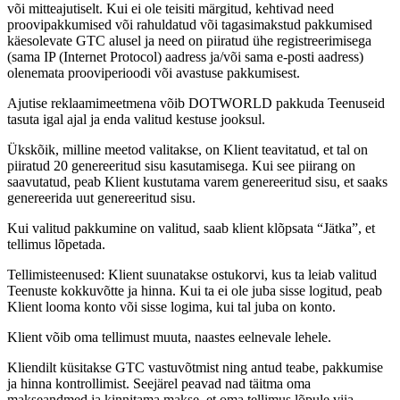
või mitteajutiselt. Kui ei ole teisiti märgitud, kehtivad need
proovipakkumised või rahuldatud või tagasimakstud pakkumised
käesolevate GTC alusel ja need on piiratud ühe registreerimisega
(sama IP (Internet Protocol) aadress ja/või sama e-posti aadress)
olenemata prooviperioodi või avastuse pakkumisest.
Ajutise reklaamimeetmena võib DOTWORLD pakkuda Teenuseid
tasuta igal ajal ja enda valitud kestuse jooksul.
Ükskõik, milline meetod valitakse, on Klient teavitatud, et tal on
piiratud 20 genereeritud sisu kasutamisega. Kui see piirang on
saavutatud, peab Klient kustutama varem genereeritud sisu, et saaks
genereerida uut genereeritud sisu.
Kui valitud pakkumine on valitud, saab klient klõpsata “Jätka”, et
tellimus lõpetada.
Tellimisteenused: Klient suunatakse ostukorvi, kus ta leiab valitud
Teenuste kokkuvõtte ja hinna. Kui ta ei ole juba sisse logitud, peab
Klient looma konto või sisse logima, kui tal juba on konto.
Klient võib oma tellimust muuta, naastes eelnevale lehele.
Kliendilt küsitakse GTC vastuvõtmist ning antud teabe, pakkumise
ja hinna kontrollimist. Seejärel peavad nad täitma oma
makseandmed ja kinnitama makse, et oma tellimus lõpule viia.