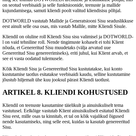
on seotud veebisaidi ja selle funktsioonide, teenuste ja mallide
kujundamisega, samuti kliendi poolt valitud kliendisisu põhjal.
DOTWORLD vastutab Mallide ja Generatsiooni Sisu seaduslikkuse
eest ainult selle osa osas, mis vastab Mallile, mitte Kliendi Sisule.
Kliendil on oluline roll Kliendi Sisu sisu valimisel ja DOTWORLD-
l on vaid tehniline roll. Nende tingimuste kohaselt ei tohi Klient
nõuda, et Genereritud Sisu muudetaks (välja arvatud uue
Genereritud Sisu genereerimiseks), eriti juhul, kui Klient arvab, et
see ei vasta oodatud tulemusele.
Kõik Kliendi Sisu ja Genereeritud Sisu kustutatakse, kui konto
kustutamise taotlus esitatakse veebisaidi kaudu, selline kustutamine
jõustub hiljemalt ühe kuu jooksul pärast Kliendi taotlust.
ARTIKEL 8. KLIENDI KOHUSTUSED
Kliendil on teenuste kasutamine täielikult ja ainuisikuliselt tema
vastutusel. Eelkõige vastutab Klient ainuisikuliselt esitatud Kliendi
Sisu eest, mille osas ta kinnitab, et tal on kõik vajalikud õigused
nende kasutamiseks, ning selle eest, kuidas ta kasutab genereeritud
Sisu.