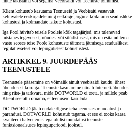
mitte takistama või segama Veebisaidi või Teenuste toimimist.
Klient kohustub kasutama Teenuseid ja Veebisaiti vastavalt
kehtivatele eeskirjadele ning eelkõige järgima kõiki oma seaduslikke
kohustusi ja kolmandate isikute kohustusi.
Iga Pool hüvitab teisele Poolele kõik tagajärjed, mis tulenevad
mistahes tegevusest, nõudest või süüdistusest, mis on esitatud tema
vastu seoses teise Poole kohustuste täitmata jätmisega seaduslikest,
regulatiivsetest või lepingulistest kohustustest.
ARTIKKEL 9. JUURDEPÄÄS
TEENUSTELE
Teenustele pääsemine on võimalik ainult veebisaidi kaudu, ühest
ühendusest korraga. Teenuste kasutamine nõuab Interneti-ühendust
ning riist- ja tarkvara, mida DOTWORLD ei toeta, ja millele peab
Klient seetõttu omama, et teenuseid kasutada.
DOTWORLD jätab endale õiguse teha teenustes muudatusi ja
parandusi. DOTWORLD kohustub tagama, et see ei tooks kaasa
kvaliteedi halvenemist ega olulisi muudatusi teenuste
funktsionaalsuses lepinguperioodi jooksul.