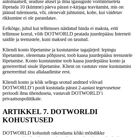
automaatselt, seaduse alusel ja ilma igasuguste vorminõueteta
lõpetada 10 (kümme) päeva pärast e-kirjaga teavitamist, mis on
jäänud tulemuseta, või, olenevalt juhtumist, kohe, kui väidetav
rikkumine ei ole parandatav.
Eelkõige, juhul kui tellimuses näidatud hinda ei maksta, eriti
tellimuse korral, võib DOTWORLD peatada juurdepääsu Interneti
saidile ja teenustele, kuni maksed on tasutud.
Kliendi konto lõpetamise ja kustutamise tagajärjed: lepingu
lõpetamine, olenemata põhjusest, toob kaasa juurdepääsu teenustele
lõpetamise. Konto kustutamine toob kaasa juurdepääsu konto ja
genereeritud sisule lõpetamise. Klient on vastutav enne kustutamist
genereeritud sisu allalaadimise eest.
Kliendi konto ja kõik sellega seotud andmed võivad
DOTWORLD’i poolt kustutada pärast 2-aastast tegevusetuse
perioodi ilma ühenduseta, vastavalt DOTWORLD’i
privaatsuspoliitikale.
ARTIKKEL 7. DOTWORLDI
KOHUSTUSED
DOTWORLD kohustub rakendama kõiki mõistlikke