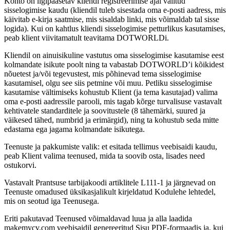
Konto on ligipääsetav kliendi registreerimise ajal valitud
sisselogimise kaudu (kliendil tuleb sisestada oma e-posti aadress, mis
käivitab e-kirja saatmise, mis sisaldab linki, mis võimaldab tal sisse
logida). Kui on kahtlus kliendi sisselogimise petturlikus kasutamises,
peab klient viivitamatult teavitama DOTWORLDi.
Kliendil on ainuisikuline vastutus oma sisselogimise kasutamise eest
kolmandate isikute poolt ning ta vabastab DOTWORLD’i kõikidest
nõuetest ja/või tegevustest, mis põhinevad tema sisselogimise
kasutamisel, olgu see siis petmine või muu. Petliku sisselogimise
kasutamise vältimiseks kohustub Klient (ja tema kasutajad) valima
oma e-posti aadressile parooli, mis tagab kõrge turvalisuse vastavalt
kehtivatele standarditele ja soovitustele (8 tähemärki, suured ja
väikesed tähed, numbrid ja erimärgid), ning ta kohustub seda mitte
edastama ega jagama kolmandate isikutega.
Teenuste ja pakkumiste valik: et esitada tellimus veebisaidi kaudu,
peab Klient valima teenused, mida ta soovib osta, lisades need
ostukorvi.
Vastavalt Prantsuse tarbijakoodi artiklitele L111-1 ja järgnevad on
Teenuste omadused üksikasjalikult kirjeldatud Kodulehe lehtedel,
mis on seotud iga Teenusega.
Eriti pakutavad Teenused võimaldavad luua ja alla laadida
makemycv.com veebisaidil genereeritud Sisu PDF-formaadis ja, kui