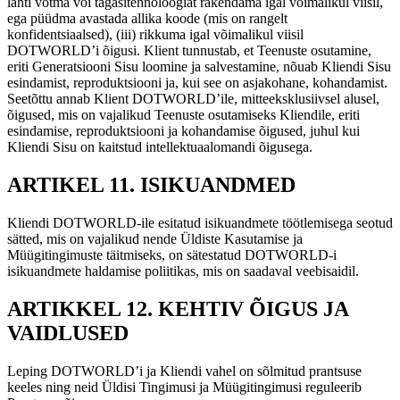
lahti võtma või tagasitehnoloogiat rakendama igal võimalikul viisil,
ega püüdma avastada allika koode (mis on rangelt
konfidentsiaalsed), (iii) rikkuma igal võimalikul viisil
DOTWORLD’i õigusi. Klient tunnustab, et Teenuste osutamine,
eriti Generatsiooni Sisu loomine ja salvestamine, nõuab Kliendi Sisu
esindamist, reproduktsiooni ja, kui see on asjakohane, kohandamist.
Seetõttu annab Klient DOTWORLD’ile, mitteeksklusiivsel alusel,
õigused, mis on vajalikud Teenuste osutamiseks Kliendile, eriti
esindamise, reproduktsiooni ja kohandamise õigused, juhul kui
Kliendi Sisu on kaitstud intellektuaalomandi õigusega.
ARTIKEL 11. ISIKUANDMED
Kliendi DOTWORLD-ile esitatud isikuandmete töötlemisega seotud
sätted, mis on vajalikud nende Üldiste Kasutamise ja
Müügitingimuste täitmiseks, on sätestatud DOTWORLD-i
isikuandmete haldamise poliitikas, mis on saadaval veebisaidil.
ARTIKKEL 12. KEHTIV ÕIGUS JA
VAIDLUSED
Leping DOTWORLD’i ja Kliendi vahel on sõlmitud prantsuse
keeles ning neid Üldisi Tingimusi ja Müügitingimusi reguleerib