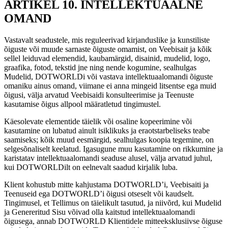
ARTIKEL 10. INTELLEKTUAALNE
OMAND
Vastavalt seadustele, mis reguleerivad kirjanduslike ja kunstiliste
õiguste või muude sarnaste õiguste omamist, on Veebisait ja kõik
sellel leiduvad elemendid, kaubamärgid, disainid, mudelid, logo,
graafika, fotod, tekstid jne ning nende kogumine, sealhulgas
Mudelid, DOTWORLDi või vastava intellektuaalomandi õiguste
omaniku ainus omand, viimane ei anna mingeid litsentse ega muid
õigusi, välja arvatud Veebisaidi konsulteerimise ja Teenuste
kasutamise õigus allpool määratletud tingimustel.
Käesolevate elementide täielik või osaline kopeerimine või
kasutamine on lubatud ainult isiklikuks ja eraotstarbeliseks teabe
saamiseks; kõik muud eesmärgid, sealhulgas koopia tegemine, on
selgesõnaliselt keelatud. Igasugune muu kasutamine on rikkumine ja
karistatav intellektuaalomandi seaduse alusel, välja arvatud juhul,
kui DOTWORLDilt on eelnevalt saadud kirjalik luba.
Klient kohustub mitte kahjustama DOTWORLD’i, Veebisaiti ja
Teenuseid ega DOTWORLD’i õigusi otseselt või kaudselt.
Tingimusel, et Tellimus on täielikult tasutud, ja niivõrd, kui Mudelid
ja Genereritud Sisu võivad olla kaitstud intellektuaalomandi
õigusega, annab DOTWORLD Klientidele mitteeksklusiivse õiguse