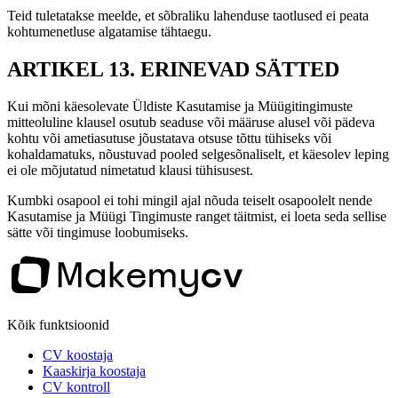
Teid tuletatakse meelde, et sõbraliku lahenduse taotlused ei peata
kohtumenetluse algatamise tähtaegu.
ARTIKEL 13. ERINEVAD SÄTTED
Kui mõni käesolevate Üldiste Kasutamise ja Müügitingimuste
mitteoluline klausel osutub seaduse või määruse alusel või pädeva
kohtu või ametiasutuse jõustatava otsuse tõttu tühiseks või
kohaldamatuks, nõustuvad pooled selgesõnaliselt, et käesolev leping
ei ole mõjutatud nimetatud klausi tühisusest.
Kumbki osapool ei tohi mingil ajal nõuda teiselt osapoolelt nende
Kasutamise ja Müügi Tingimuste ranget täitmist, ei loeta seda sellise
sätte või tingimuse loobumiseks.
Kõik funktsioonid
CV koostaja
Kaaskirja koostaja
CV kontroll