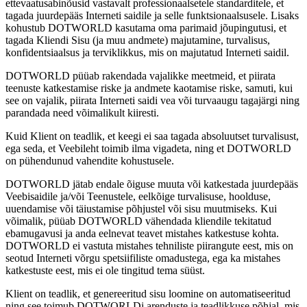
ettevaatusabinõusid vastavalt professionaalsetele standarditele, et
tagada juurdepääs Interneti saidile ja selle funktsionaalsusele. Lisaks
kohustub DOTWORLD kasutama oma parimaid jõupingutusi, et
tagada Kliendi Sisu (ja muu andmete) majutamine, turvalisus,
konfidentsiaalsus ja terviklikkus, mis on majutatud Interneti saidil.
DOTWORLD püüab rakendada vajalikke meetmeid, et piirata
teenuste katkestamise riske ja andmete kaotamise riske, samuti, kui
see on vajalik, piirata Interneti saidi vea või turvaaugu tagajärgi ning
parandada need võimalikult kiiresti.
Kuid Klient on teadlik, et keegi ei saa tagada absoluutset turvalisust,
ega seda, et Veebileht toimib ilma vigadeta, ning et DOTWORLD
on pühendunud vahendite kohustusele.
DOTWORLD jätab endale õiguse muuta või katkestada juurdepääs
Veebisaidile ja/või Teenustele, eelkõige turvalisuse, hoolduse,
uuendamise või täiustamise põhjustel või sisu muutmiseks. Kui
võimalik, püüab DOTWORLD vähendada kliendile tekitatud
ebamugavusi ja anda eelnevat teavet mistahes katkestuse kohta.
DOTWORLD ei vastuta mistahes tehniliste piirangute eest, mis on
seotud Interneti võrgu spetsiifiliste omadustega, ega ka mistahes
katkestuste eest, mis ei ole tingitud tema süüst.
Klient on teadlik, et genereeritud sisu loomine on automatiseeritud
ning see toimub DOTWORLDi arenduste ja teadlikkuse põhjal, mis