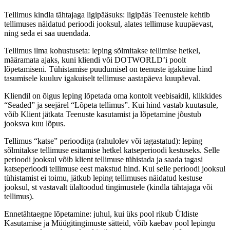
Tellimus kindla tähtajaga ligipääsuks: ligipääs Teenustele kehtib
tellimuses näidatud perioodi jooksul, alates tellimuse kuupäevast,
ning seda ei saa uuendada.
Tellimus ilma kohustuseta: leping sõlmitakse tellimise hetkel,
määramata ajaks, kuni kliendi või DOTWORLD’i poolt
lõpetamiseni. Tühistamise puudumisel on teenuste igakuine hind
tasumisele kuuluv igakuiselt tellimuse aastapäeva kuupäeval.
Kliendil on õigus leping lõpetada oma kontolt veebisaidil, klikkides
“Seaded” ja seejärel “Lõpeta tellimus”. Kui hind vastab kuutasule,
võib Klient jätkata Teenuste kasutamist ja lõpetamine jõustub
jooksva kuu lõpus.
Tellimus “katse” perioodiga (rahulolev või tagastatud): leping
sõlmitakse tellimuse esitamise hetkel katseperioodi kestuseks. Selle
perioodi jooksul võib klient tellimuse tühistada ja saada tagasi
katseperioodi tellimuse eest makstud hind. Kui selle perioodi jooksul
tühistamist ei toimu, jätkub leping tellimuses näidatud kestuse
jooksul, st vastavalt ülaltoodud tingimustele (kindla tähtajaga või
tellimus).
Ennetähtaegne lõpetamine: juhul, kui üks pool rikub Üldiste
Kasutamise ja Müügitingimuste sätteid, võib kaebav pool lepingu