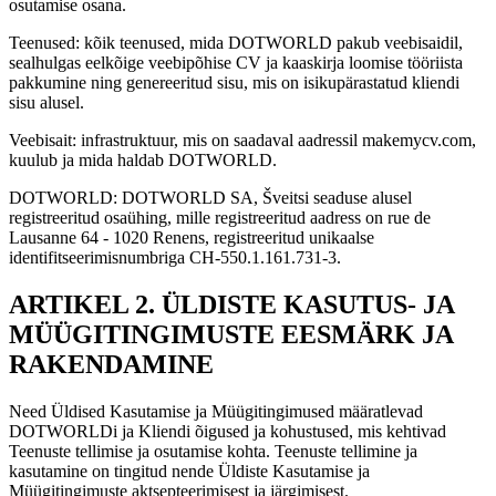
osutamise osana.
Teenused: kõik teenused, mida DOTWORLD pakub veebisaidil,
sealhulgas eelkõige veebipõhise CV ja kaaskirja loomise tööriista
pakkumine ning genereeritud sisu, mis on isikupärastatud kliendi
sisu alusel.
Veebisait: infrastruktuur, mis on saadaval aadressil makemycv.com,
kuulub ja mida haldab DOTWORLD.
DOTWORLD: DOTWORLD SA, Šveitsi seaduse alusel
registreeritud osaühing, mille registreeritud aadress on rue de
Lausanne 64 - 1020 Renens, registreeritud unikaalse
identifitseerimisnumbriga CH-550.1.161.731-3.
ARTIKEL 2. ÜLDISTE KASUTUS- JA
MÜÜGITINGIMUSTE EESMÄRK JA
RAKENDAMINE
Need Üldised Kasutamise ja Müügitingimused määratlevad
DOTWORLDi ja Kliendi õigused ja kohustused, mis kehtivad
Teenuste tellimise ja osutamise kohta. Teenuste tellimine ja
kasutamine on tingitud nende Üldiste Kasutamise ja
Müügitingimuste aktsepteerimisest ja järgimisest.