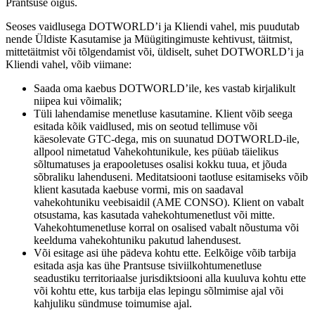
Prantsuse õigus.
Seoses vaidlusega DOTWORLD’i ja Kliendi vahel, mis puudutab
nende Üldiste Kasutamise ja Müügitingimuste kehtivust, täitmist,
mittetäitmist või tõlgendamist või, üldiselt, suhet DOTWORLD’i ja
Kliendi vahel, võib viimane:
Saada oma kaebus DOTWORLD’ile, kes vastab kirjalikult
niipea kui võimalik;
Tüli lahendamise menetluse kasutamine. Klient võib seega
esitada kõik vaidlused, mis on seotud tellimuse või
käesolevate GTC-dega, mis on suunatud DOTWORLD-ile,
allpool nimetatud Vahekohtunikule, kes püüab täielikus
sõltumatuses ja erapooletuses osalisi kokku tuua, et jõuda
sõbraliku lahenduseni. Meditatsiooni taotluse esitamiseks võib
klient kasutada kaebuse vormi, mis on saadaval
vahekohtuniku veebisaidil (AME CONSO). Klient on vabalt
otsustama, kas kasutada vahekohtumenetlust või mitte.
Vahekohtumenetluse korral on osalised vabalt nõustuma või
keelduma vahekohtuniku pakutud lahendusest.
Või esitage asi ühe pädeva kohtu ette. Eelkõige võib tarbija
esitada asja kas ühe Prantsuse tsiviilkohtumenetluse
seadustiku territoriaalse jurisdiktsiooni alla kuuluva kohtu ette
või kohtu ette, kus tarbija elas lepingu sõlmimise ajal või
kahjuliku sündmuse toimumise ajal.