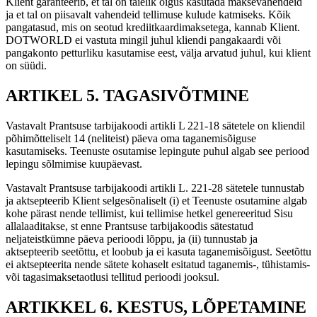
Klient garanteerib, et tal on täielik õigus kasutada maksevahendeid
ja et tal on piisavalt vahendeid tellimuse kulude katmiseks. Kõik
pangatasud, mis on seotud krediitkaardimaksetega, kannab Klient.
DOTWORLD ei vastuta mingil juhul kliendi pangakaardi või
pangakonto petturliku kasutamise eest, välja arvatud juhul, kui klient
on süüdi.
ARTIKEL 5. TAGASIVÕTMINE
Vastavalt Prantsuse tarbijakoodi artikli L 221-18 sätetele on kliendil
põhimõtteliselt 14 (neliteist) päeva oma taganemisõiguse
kasutamiseks. Teenuste osutamise lepingute puhul algab see periood
lepingu sõlmimise kuupäevast.
Vastavalt Prantsuse tarbijakoodi artikli L. 221-28 sätetele tunnustab
ja aktsepteerib Klient selgesõnaliselt (i) et Teenuste osutamine algab
kohe pärast nende tellimist, kui tellimise hetkel genereeritud Sisu
allalaaditakse, st enne Prantsuse tarbijakoodis sätestatud
neljateistkümne päeva perioodi lõppu, ja (ii) tunnustab ja
aktsepteerib seetõttu, et loobub ja ei kasuta taganemisõigust. Seetõttu
ei aktsepteerita nende sätete kohaselt esitatud taganemis-, tühistamis-
või tagasimaksetaotlusi tellitud perioodi jooksul.
ARTIKKEL 6. KESTUS, LÕPETAMINE