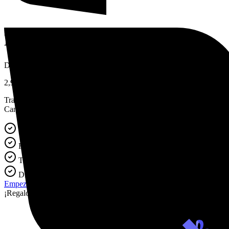
Nuestros precios
Desbloquea todas las funciones al pasarte a Premium
2,90€
Tras 7 días, se renueva automáticamente por 27,95€ cada 4 semanas.
Cancela cuando quieras.
Tu perfil completo de personalidad y carrera
Fortalezas y puntos ciegos
Trayectorias profesionales que se adaptan a ti
Disponible al instante
Empezar mi test
¡Regalo bonus!