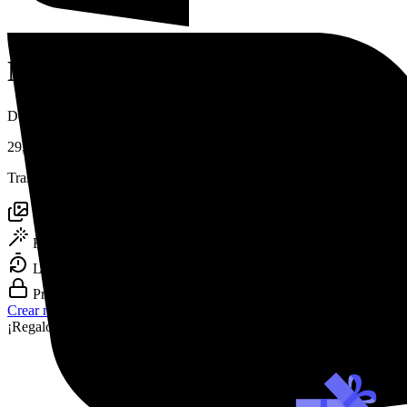
Nuestros precios
Desbloquea todas las funciones al pasarte a Premium
29,90€
Tras 7 días, se renueva automáticamente por 27,95€ cada 4 semanas. 
30 fotos profesionales
Resolución premium
Listas en 10 minutos
Privacidad garantizada
Crear mis fotos
¡Regalo bonus!